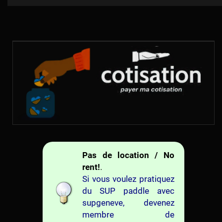
Pas de location / No
rent!
.
Si vous voulez pratiquez
du SUP paddle avec
supgeneve, devenez
membre de